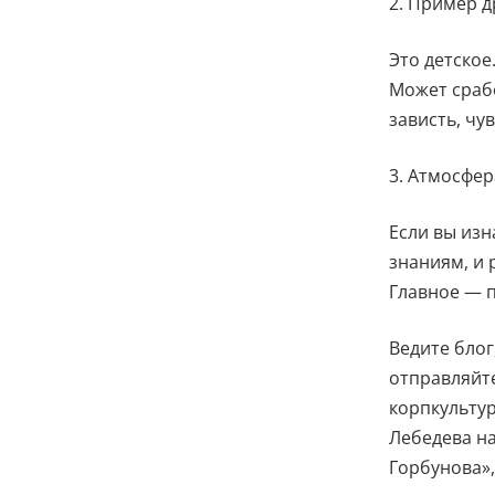
2. Пример д
Это детское.
Может срабо
зависть, чу
3. Атмосфер
Если вы изн
знаниям, и 
Главное — п
Ведите блог
отправляйте
корпкультур
Лебедева на
Горбунова»,