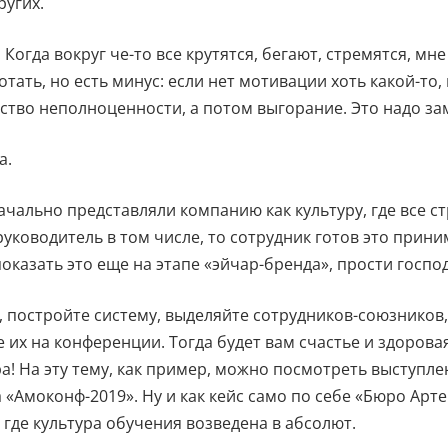
ругих.
 Когда вокруг че-то все крутятся, бегают, стремятся, мне
тать, но есть минус: если нет мотивации хоть какой-то,
вство неполноценности, а потом выгорание. Это надо за
а.
ачально представляли компанию как культуру, где все ст
руководитель в том числе, то сотрудник готов это прини
оказать это еще на этапе «эйчар-бренда», прости госпо
, постройте систему, выделяйте сотрудников-союзников,
 их на конференции. Тогда будет вам счастье и здорова
а! На эту тему, как пример, можно посмотреть выступл
 «Амоконф-2019». Ну и как кейс само по себе «Бюро Арт
 где культура обучения возведена в абсолют.