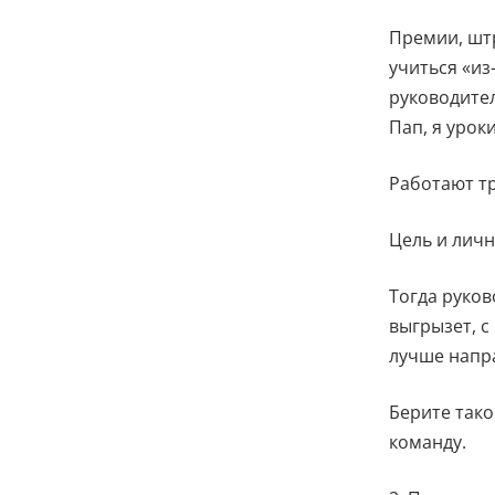
Премии, штр
учиться «из
руководител
Пап, я урок
Работают т
Цель и лич
Тогда руков
выгрызет, с
лучше напра
Берите тако
команду.