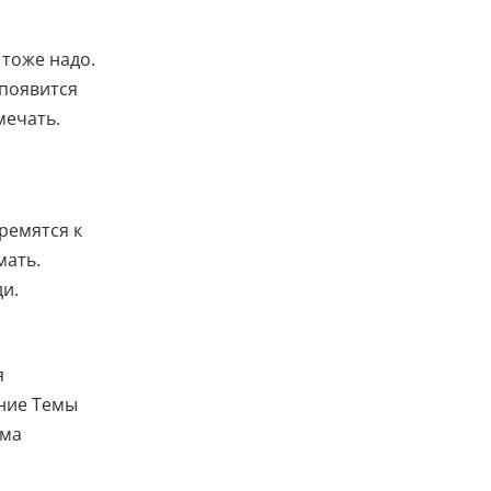
 тоже надо.
 появится
мечать.
ремятся к
мать.
ди.
я
ение Темы
ема