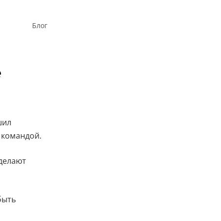
Блог
е
шил
е командой.
 делают
быть