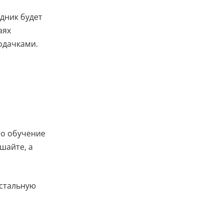
дник будет
аях
подачками.
то обучение
ешайте, а
остальную